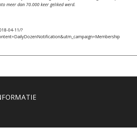
oto meer dan 70.000 keer geliked werd.
018-04-11/?
tent=DailyDozenNotification&utm_campaign=Membership
INFORMATIE